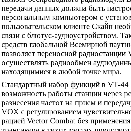
передачи данных должна быть настрое
персональным компьютером с устано
пользовательском клиенте Скайп нео
связи с блютус-аудиоустройством. Та
средств глобальной Всемирной паут
позволяет переносной радиостанции 
осуществлять радиообмен аудиоданны
находящимися в любой точке мира.
Стандартный набор функций в VT-44 
возможность работы станции через р
разнесения частот на прием и переда
VOX с регулированием чувствительно
рацией Vector Combat без применени
трансивера в тихих местах предусмо