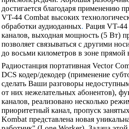
достигается благодаря применению пр
VT-44 Combat высоких технологичес
обработки аудиоданных
.
Рация VT-44 
каналов, выходная мощность (5 Вт) 
позволяет связываться с другими нос
до восьми километров в зоне прямой 
Радиостанция портативная Vector Co
DCS кодер/декодер (применение субт
сделать Ваши разговоры недоступным
от них нежелательных абонентов), ф
каналов, реализовано несколько режи
приоритетный канал, пропуск занятых
Kombat представлена новая уникальн
работник" (Lone Worker). Задача это